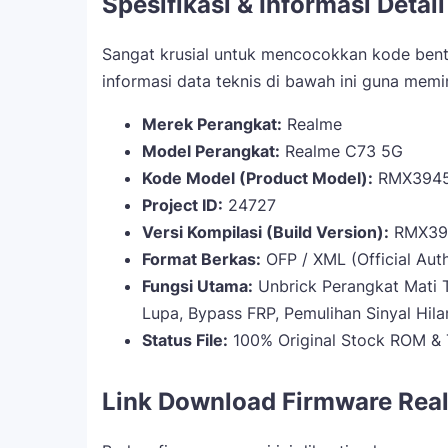
Spesifikasi & Informasi Detai
Sangat krusial untuk mencocokkan kode bent
informasi data teknis di bawah ini guna meminim
Merek Perangkat:
Realme
Model Perangkat:
Realme C73 5G
Kode Model (Product Model):
RMX394
Project ID:
24727
Versi Kompilasi (Build Version):
RMX394
Format Berkas:
OFP / XML (Official Aut
Fungsi Utama:
Unbrick Perangkat Mati T
Lupa, Bypass FRP, Pemulihan Sinyal Hila
Status File:
100% Original Stock ROM & 
Link Download Firmware Rea