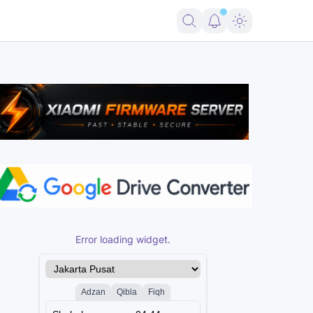
 14 5G (Beryl) Free
ENG Firmware Redmi Note 14 4G (Tanzanite) Fre
Error loading widget.