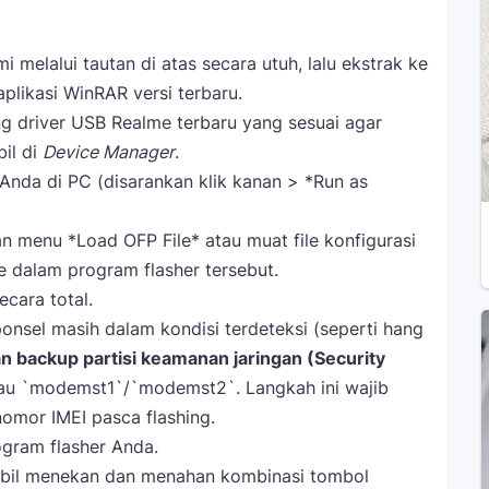
 melalui tautan di atas secara utuh, lalu ekstrak ke
likasi WinRAR versi terbaru.
g driver USB Realme terbaru yang sesuai agar
bil di
Device Manager
.
n Anda di PC (disarankan klik kanan > *Run as
 menu *Load OFP File* atau muat file konfigurasi
 dalam program flasher tersebut.
cara total.
onsel masih dalam kondisi terdeteksi (seperti hang
 backup partisi keamanan jaringan (Security
au `modemst1`/`modemst2`. Langkah ini wajib
nomor IMEI pasca flashing.
gram flasher Anda.
bil menekan dan menahan kombinasi tombol