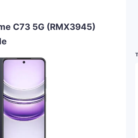
lme C73 5G (RMX3945)
le
T