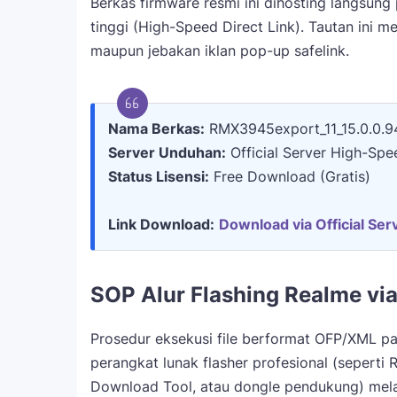
Berkas firmware resmi ini dihosting langsung 
tinggi (High-Speed Direct Link). Tautan ini 
maupun jebakan iklan pop-up safelink.
Nama Berkas:
RMX3945export_11_15.0.0.
Server Unduhan:
Official Server High-Spe
Status Lisensi:
Free Download (Gratis)
Link Download:
Download via Official Serv
SOP Alur Flashing Realme via
Prosedur eksekusi file berformat OFP/XML p
perangkat lunak flasher profesional (seperti 
Download Tool, atau dongle pendukung) mela