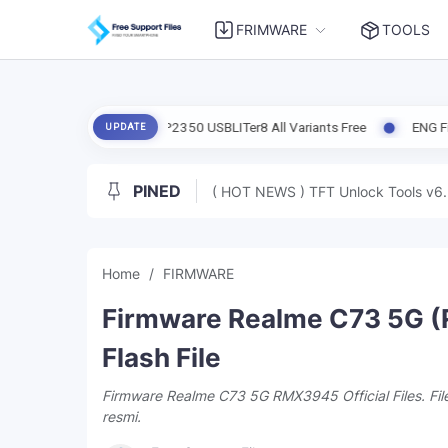
FRIMWARE
TOOLS
are Pico 2 RP2350 USBLITer8 All Variants Free
ENG Firmware Redmi N
UPDATE
PINED
( HOT NEWS ) TFT Unlock Tools v6.
Home
FIRMWARE
Firmware Realme C73 5G (
Flash File
Firmware Realme C73 5G RMX3945 Official Files. Fi
resmi.