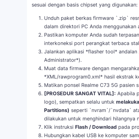
sesuai dengan basis chipset yang digunakan:
Unduh paket berkas firmware `.zip` resmi
dalam direktori PC Anda menggunakan ap
Pastikan komputer Anda sudah terpasan
interkoneksi port perangkat terbaca sta
Jalankan aplikasi *flasher tool* andala
Administrator*).
Muat data firmware dengan mengarahkan
*XML/rawprogram0.xml* hasil ekstrak ke
Matikan ponsel Realme C73 5G pasien se
[PROSEDUR SANGAT VITAL]:
Apabila p
logo), sempatkan selalu untuk
melakukan
Partitions)
seperti `nvram`/`nvdata` at
dilakukan untuk menghindari hilangnya 
Klik instruksi
Flash / Download
pada pro
Hubungkan kabel USB ke komputer sam