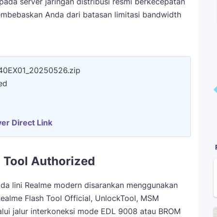
pada server jaringan distribusi resmi berkecepatan
membebaskan Anda dari batasan limitasi bandwidth
940EX01_20250526.zip
ed
er Direct Link
 Tool Authorized
ada lini Realme modern disarankan menggunakan
Realme Flash Tool Official, UnlockTool, MSM
lui jalur interkoneksi mode EDL 9008 atau BROM