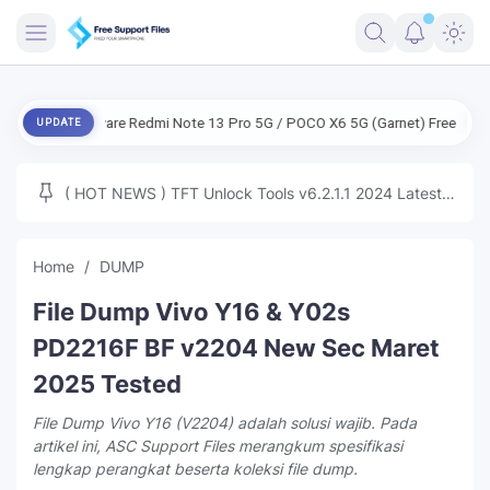
Salin
FRIMWARE
rmware Redmi Note 13 Pro 5G / POCO X6 5G (Garnet) Free
ENG Firmwa
UPDATE
TOOLS
FIRMWARE
( HOT NEWS ) TFT Unlock Tools v6.2.1.1 2024 Latest
MICLOUD
ENG FIRMWARE
Update Tested Free
UNLOCK
Home
DUMP
WINDOWS
File Dump Vivo Y16 & Y02s
NEXT
PD2216F BF v2204 New Sec Maret
2025 Tested
TUTORIAL
File Dump Vivo Y16 (V2204) adalah solusi wajib. Pada
FFU UFI
artikel ini, ASC Support Files merangkum spesifikasi
lengkap perangkat beserta koleksi file dump.