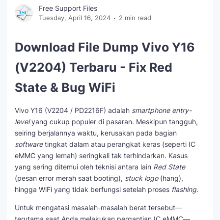
Free Support Files
Tuesday, April 16, 2024
2 min read
Download File Dump Vivo Y16
(V2204) Terbaru - Fix Red
State & Bug WiFi
Vivo Y16 (V2204 / PD2216F) adalah
smartphone entry-
level
yang cukup populer di pasaran. Meskipun tangguh,
seiring berjalannya waktu, kerusakan pada bagian
software
tingkat dalam atau perangkat keras (seperti IC
eMMC yang lemah) seringkali tak terhindarkan. Kasus
yang sering ditemui oleh teknisi antara lain
Red State
(pesan error merah saat booting),
stuck logo
(hang),
hingga WiFi yang tidak berfungsi setelah proses
flashing
.
Untuk mengatasi masalah-masalah berat tersebut—
terutama saat Anda melakukan pergantian IC eMMC—