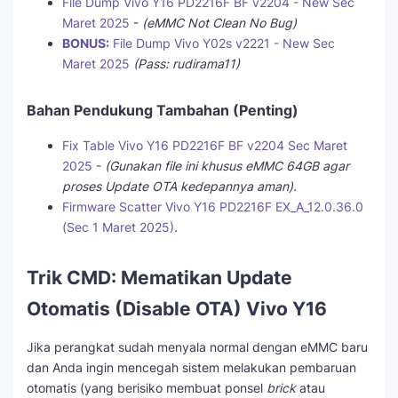
File Dump Vivo Y16 PD2216F BF v2204 - New Sec
Maret 2025
-
(eMMC Not Clean No Bug)
BONUS:
File Dump Vivo Y02s v2221 - New Sec
Maret 2025
(Pass: rudirama11)
Bahan Pendukung Tambahan (Penting)
Fix Table Vivo Y16 PD2216F BF v2204 Sec Maret
2025
-
(Gunakan file ini khusus eMMC 64GB agar
proses Update OTA kedepannya aman).
Firmware Scatter Vivo Y16 PD2216F EX_A_12.0.36.0
(Sec 1 Maret 2025)
.
Trik CMD: Mematikan Update
Otomatis (Disable OTA) Vivo Y16
Jika perangkat sudah menyala normal dengan eMMC baru
dan Anda ingin mencegah sistem melakukan pembaruan
otomatis (yang berisiko membuat ponsel
brick
atau