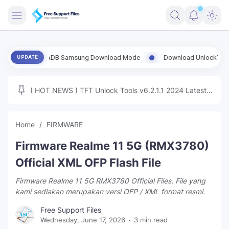
FRIMWARE
able ADB Samsung Download Mode
Download UnlockTool-2026.08.02.
UPDATE
TOOLS
FIRMWARE
( HOT NEWS ) TFT Unlock Tools v6.2.1.1 2024 Latest
MICLOUD
ENG FIRMWARE
Update Tested Free
UNLOCK
Home
FIRMWARE
WINDOWS
Firmware Realme 11 5G (RMX3780)
NEXT
Official XML OFP Flash File
Firmware Realme 11 5G RMX3780 Official Files. File yang
TUTORIAL
kami sediakan merupakan versi OFP / XML format resmi.
FFU UFI
Free Support Files
Wednesday, June 17, 2026
3 min read