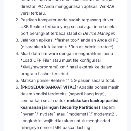
direktori PC Anda menggunakan aplikasi WinRAR
versi terbaru.
Pastikan komputer Anda sudah terpasang driver
USB Realme terbaru yang sesuai agar interkoneksi
port perangkat terbaca stabil di
Device Manager
.
Jalankan aplikasi *flasher tool* andalan Anda di PC
(disarankan klik kanan > *Run as Administrator*).
Muat data firmware dengan mengarahkan menu
*Load OFP File* atau muat file konfigurasi
*XML/rawprogram0.xml* hasil ekstrak ke dalam
program flasher tersebut.
Matikan ponsel Realme 11 5G pasien secara total.
[PROSEDUR SANGAT VITAL]:
Apabila ponsel masih
dalam kondisi terdeteksi (seperti hang logo),
sempatkan selalu untuk
melakukan backup partisi
keamanan jaringan (Security Partitions)
seperti
`nvram`/`nvdata` atau `modemst1`/`modemst2`.
Langkah ini wajib dilakukan untuk menghindari
hilangnya nomor IMEI pasca flashing.