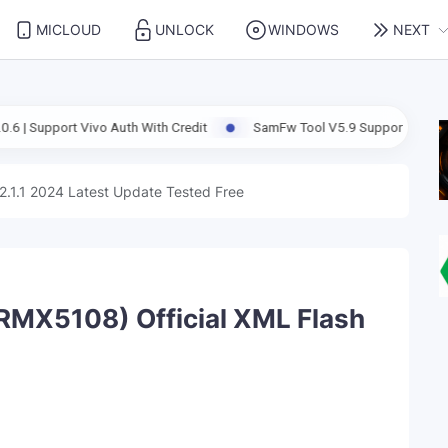
MICLOUD
UNLOCK
WINDOWS
NEXT
vo Auth With Credit
SamFw Tool V5.9 Support FRP Android 16 | Lates
2.1.1 2024 Latest Update Tested Free
RMX5108) Official XML Flash