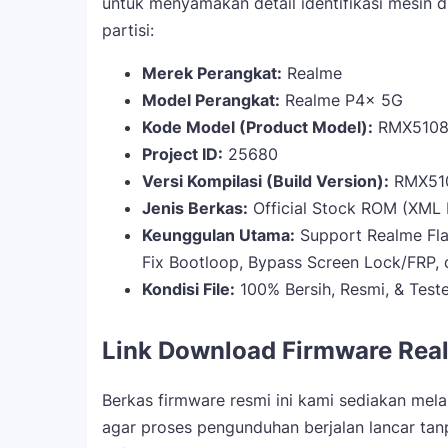
untuk menyamakan detail identifikasi mesin d
partisi:
Merek Perangkat:
Realme
Model Perangkat:
Realme P4x 5G
Kode Model (Product Model):
RMX510
Project ID:
25680
Versi Kompilasi (Build Version):
RMX510
Jenis Berkas:
Official Stock ROM (XML F
Keunggulan Utama:
Support Realme Flas
Fix Bootloop, Bypass Screen Lock/FRP, d
Kondisi File:
100% Bersih, Resmi, & Test
Link Download Firmware Rea
Berkas firmware resmi ini kami sediakan mela
agar proses pengunduhan berjalan lancar tanpa