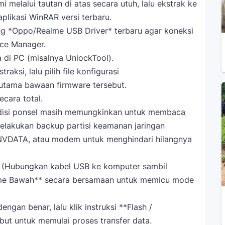
 melalui tautan di atas secara utuh, lalu ekstrak ke
likasi WinRAR versi terbaru.
g *Oppo/Realme USB Driver* terbaru agar koneksi
ice Manager.
a di PC (misalnya UnlockTool).
raksi, lalu pilih file konfigurasi
 utama bawaan firmware tersebut.
cara total.
disi ponsel masih memungkinkan untuk membaca
melakukan backup partisi keamanan jaringan
, NVDATA, atau modem untuk menghindari hilangnya
g (Hubungkan kabel USB ke komputer sambil
me Bawah** secara bersamaan untuk memicu mode
ngan benar, lalu klik instruksi **Flash /
ut untuk memulai proses transfer data.