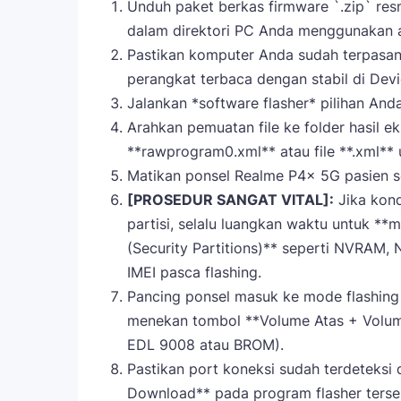
Unduh paket berkas firmware `.zip` resmi
dalam direktori PC Anda menggunakan ap
Pastikan komputer Anda sudah terpasan
perangkat terbaca dengan stabil di Dev
Jalankan *software flasher* pilihan And
Arahkan pemuatan file ke folder hasil ekst
**rawprogram0.xml** atau file **.xml**
Matikan ponsel Realme P4x 5G pasien se
[PROSEDUR SANGAT VITAL]:
Jika kon
partisi, selalu luangkan waktu untuk **
(Security Partitions)** seperti NVRAM
IMEI pasca flashing.
Pancing ponsel masuk ke mode flashin
menekan tombol **Volume Atas + Volu
EDL 9008 atau BROM).
Pastikan port koneksi sudah terdeteksi de
Download** pada program flasher terseb