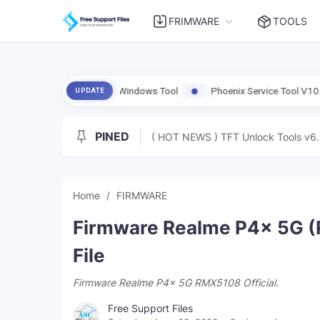
FRIMWARE
TOOLS
ix Tested | Windows Tool
Phoenix Service Tool V10.0.6 | Support Vi
UPDATE
PINED
( HOT NEWS ) TFT Unlock Tools v6.
Home
FIRMWARE
Firmware Realme P4x 5G (
File
Firmware Realme P4x 5G RMX5108 Official.
Free Support Files