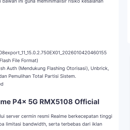
i bawah ini guna meminimalisir risiko kesalahan
8
8export_11_15.0.2.750EX01_2026010420460155
lash File Format)
h Auth (Mendukung Flashing Otorisasi), Unbrick,
an Pemulihan Total Partisi Sistem.
ed
lme P4x 5G RMX5108 Official
lui server cermin resmi Realme berkecepatan tinggi
 limitasi bandwidth, serta terbebas dari iklan