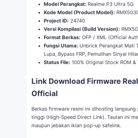
Model Perangkat:
Realme P3 Ultra 5G
Kode Model (Product Model):
RMX503
Project ID:
24740
Versi Kompilasi (Build Version):
RMX503
Format Berkas:
OFP / XML (Official Aut
Fungsi Utama:
Unbrick Perangkat Mati T
Lupa, Bypass FRP, Pemulihan Sinyal Hila
Status File:
100% Original Stock ROM & 
Link Download Firmware Rea
Official
Berkas firmware resmi ini dihosting langsung 
tinggi (High-Speed Direct Link). Tautan ini 
maupun jebakan iklan pop-up safelink.