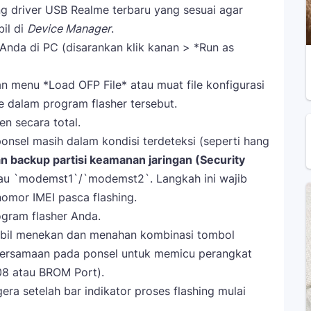
g driver USB Realme terbaru yang sesuai agar
bil di
Device Manager
.
n Anda di PC (disarankan klik kanan > *Run as
 menu *Load OFP File* atau muat file konfigurasi
 dalam program flasher tersebut.
n secara total.
onsel masih dalam kondisi terdeteksi (seperti hang
 backup partisi keamanan jaringan (Security
au `modemst1`/`modemst2`. Langkah ini wajib
nomor IMEI pasca flashing.
gram flasher Anda.
bil menekan dan menahan kombinasi tombol
ersamaan pada ponsel untuk memicu perangkat
8 atau BROM Port).
a setelah bar indikator proses flashing mulai