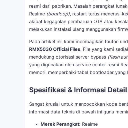
resmi dari pabrikan. Masalah perangkat lunak 
Realme
(bootloop)
, restart terus-menerus, k
akibat kegagalan pembaruan OTA atau kesal
melakukan instalasi ulang menggunakan firmw
Pada artikel ini, kami membagikan tautan u
RMX5030 Official Files
. File yang kami sedi
mendukung otorisasi server bypass
(flash aut
yang digunakan oleh service center resmi Rea
memori, memperbaiki tabel bootloader yang k
Spesifikasi & Informasi Detai
Sangat krusial untuk mencocokkan kode bent
informasi data teknis di bawah ini guna meminim
Merek Perangkat:
Realme