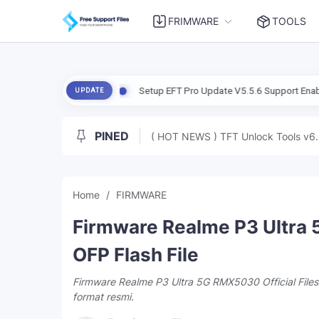
FRIMWARE
TOOLS
e Tested
Setup EFT Pro Update V5.5.6 Support Enable ADB Samsun
UPDATE
PINED
( HOT NEWS ) TFT Unlock Tools v6.
Home
FIRMWARE
Firmware Realme P3 Ultra 
OFP Flash File
Firmware Realme P3 Ultra 5G RMX5030 Official Files
format resmi.