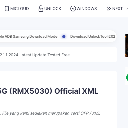
MICLOUD
UNLOCK
WINDOWS
NEXT
g Download Mode
Download UnlockTool-2026.08.02.0 Released Upda
2.1.1 2024 Latest Update Tested Free
5G (RMX5030) Official XML
. File yang kami sediakan merupakan versi OFP / XML