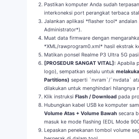
Pastikan komputer Anda sudah terpasan
interkoneksi port perangkat terbaca sta
Jalankan aplikasi *flasher tool* andala
Administrator*).
Muat data firmware dengan mengarahkan
*XML/rawprogram0.xml* hasil ekstrak ke
Matikan ponsel Realme P3 Ultra 5G pasie
[PROSEDUR SANGAT VITAL]:
Apabila p
logo), sempatkan selalu untuk
melakukan
Partitions)
seperti `nvram`/`nvdata` at
dilakukan untuk menghindari hilangnya 
Klik instruksi
Flash / Download
pada pro
Hubungkan kabel USB ke komputer sam
Volume Atas + Volume Bawah
secara b
masuk ke mode flashing (EDL Mode 900
Lepaskan penekanan tombol volume seger
bergerak di dalam tool.