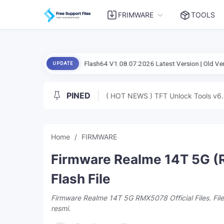
FRIMWARE
TOOLS
 Setup Flash Flash64 V1.08.07.2026 Latest Version | Old Version
Andr
UPDATE
PINED
( HOT NEWS ) TFT Unlock Tools v6.
Home
FIRMWARE
Firmware Realme 14T 5G (
Flash File
Firmware Realme 14T 5G RMX5078 Official Files. Fi
resmi.