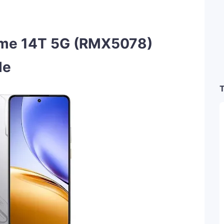
lme 14T 5G (RMX5078)
le
T