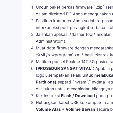
Unduh paket berkas firmware `.zip` resmi
dalam direktori PC Anda menggunakan ap
Pastikan komputer Anda sudah terpasan
interkoneksi port perangkat terbaca sta
Jalankan aplikasi *flasher tool* andala
Administrator*).
Muat data firmware dengan mengarahkan
*XML/rawprogram0.xml* hasil ekstrak ke
Matikan ponsel Realme 14T 5G pasien se
[PROSEDUR SANGAT VITAL]:
Apabila p
logo), sempatkan selalu untuk
melakukan
Partitions)
seperti `nvram`/`nvdata` at
dilakukan untuk menghindari hilangnya 
Klik instruksi
Flash / Download
pada pro
Hubungkan kabel USB ke komputer sam
Volume Atas + Volume Bawah
secara b