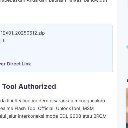
membebaskan Anda dari batasan limitasi bandwidth
11EX01_20250512.zip
ed
er Direct Link
 Tool Authorized
ada lini Realme modern disarankan menggunakan
Realme Flash Tool Official, UnlockTool, MSM
lui jalur interkoneksi mode EDL 9008 atau BROM