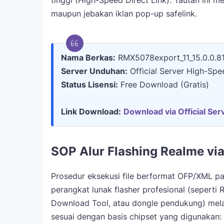
tinggi (High-Speed Direct Link). Tautan ini 
maupun jebakan iklan pop-up safelink.
Nama Berkas:
RMX5078export_11_15.0.0.8
Server Unduhan:
Official Server High-Spe
Status Lisensi:
Free Download (Gratis)
Link Download:
Download via Official Serv
SOP Alur Flashing Realme via
Prosedur eksekusi file berformat OFP/XML p
perangkat lunak flasher profesional (seperti 
Download Tool, atau dongle pendukung) mela
sesuai dengan basis chipset yang digunakan: