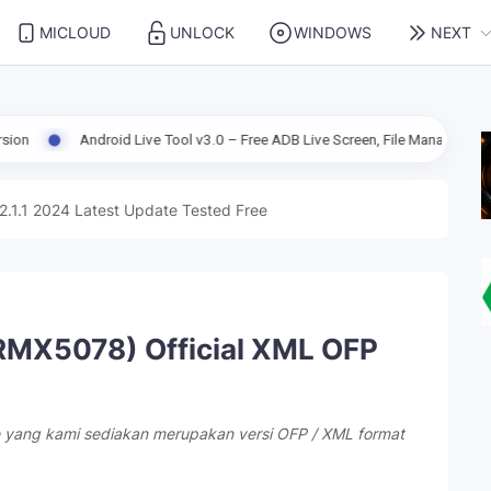
MICLOUD
UNLOCK
WINDOWS
NEXT
oid Live Tool v3.0 – Free ADB Live Screen, File Manager & Device Manageme
2.1.1 2024 Latest Update Tested Free
RMX5078) Official XML OFP
le yang kami sediakan merupakan versi OFP / XML format