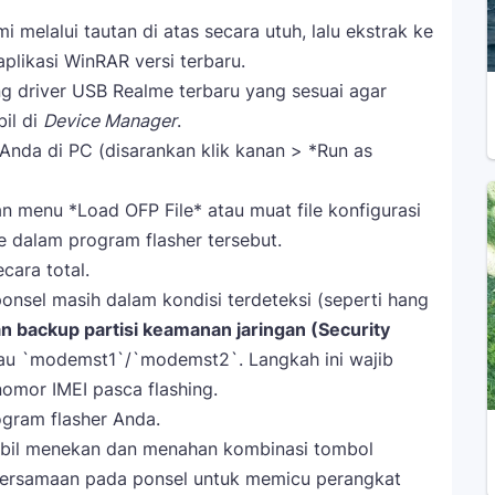
 melalui tautan di atas secara utuh, lalu ekstrak ke
likasi WinRAR versi terbaru.
g driver USB Realme terbaru yang sesuai agar
bil di
Device Manager
.
n Anda di PC (disarankan klik kanan > *Run as
 menu *Load OFP File* atau muat file konfigurasi
 dalam program flasher tersebut.
cara total.
onsel masih dalam kondisi terdeteksi (seperti hang
 backup partisi keamanan jaringan (Security
au `modemst1`/`modemst2`. Langkah ini wajib
nomor IMEI pasca flashing.
gram flasher Anda.
bil menekan dan menahan kombinasi tombol
ersamaan pada ponsel untuk memicu perangkat