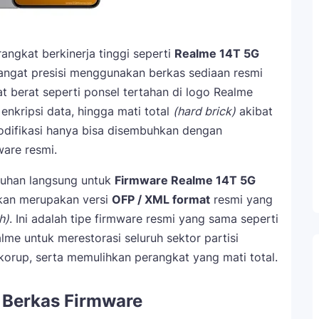
angkat berkinerja tinggi seperti
Realme 14T 5G
gat presisi menggunakan berkas sediaan resmi
at berat seperti ponsel tertahan di logo Realme
 enkripsi data, hingga mati total
(hard brick)
akibat
difikasi hanya bisa disembuhkan dengan
are resmi.
nduhan langsung untuk
Firmware Realme 14T 5G
akan merupakan versi
OFP / XML format
resmi yang
h)
. Ini adalah tipe firmware resmi yang sama seperti
lme untuk merestorasi seluruh sektor partisi
orup, serta memulihkan perangkat yang mati total.
l Berkas Firmware