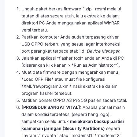
Unduh paket berkas firmware `.zip` resmi melalui
tautan di atas secara utuh, lalu ekstrak ke dalam
direktori PC Anda menggunakan aplikasi WinRAR
versi terbaru.
Pastikan komputer Anda sudah terpasang driver
USB OPPO terbaru yang sesuai agar interkoneksi
port perangkat terbaca stabil di
Device Manager
.
Jalankan aplikasi *flasher tool* andalan Anda di PC
(disarankan klik kanan > *Run as Administrator*).
Muat data firmware dengan mengarahkan menu
*Load OFP File* atau muat file konfigurasi
*XML/rawprogram0.xml* hasil ekstrak ke dalam
program flasher tersebut.
Matikan ponsel OPPO A3 Pro 5G pasien secara total.
[PROSEDUR SANGAT VITAL]:
Apabila ponsel masih
dalam kondisi terdeteksi (seperti hang logo),
sempatkan selalu untuk
melakukan backup partisi
keamanan jaringan (Security Partitions)
seperti
`nvram`/`nvdata` atau `modemst1`/`modemst2`.