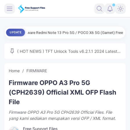
FRIMWARE
Firmware Redmi Note 13 Pro 5G / POCO X6 5G (Garnet) Free
ENG Fir
UPDATE
TOOLS
FIRMWARE
( HOT NEWS ) TFT Unlock Tools v6.2.1.1 2024 Latest
MICLOUD
ENG FIRMWARE
Update Tested Free
UNLOCK
Home
FIRMWARE
WINDOWS
Firmware OPPO A3 Pro 5G
NEXT
(CPH2639) Official XML OFP Flash
File
TUTORIAL
Firmware OPPO A3 Pro 5G CPH2639 Official Files. File
FFU UFI
yang kami sediakan merupakan versi OFP / XML format.
Free Support Files