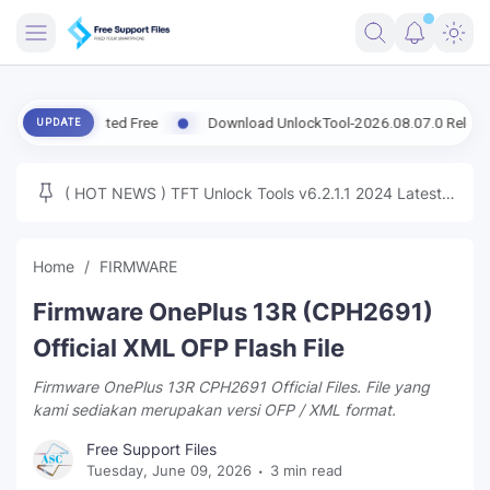
FRIMWARE
 Tested Free
Download UnlockTool-2026.08.07.0 Released Update |
UPDATE
TOOLS
FIRMWARE
( HOT NEWS ) TFT Unlock Tools v6.2.1.1 2024 Latest
MICLOUD
ENG FIRMWARE
Update Tested Free
UNLOCK
Home
FIRMWARE
WINDOWS
Firmware OnePlus 13R (CPH2691)
NEXT
Official XML OFP Flash File
Firmware OnePlus 13R CPH2691 Official Files. File yang
TUTORIAL
kami sediakan merupakan versi OFP / XML format.
FFU UFI
Free Support Files
Tuesday, June 09, 2026
3 min read