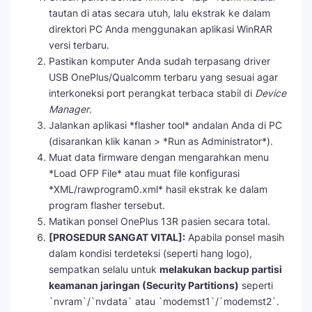
tautan di atas secara utuh, lalu ekstrak ke dalam
direktori PC Anda menggunakan aplikasi WinRAR
versi terbaru.
Pastikan komputer Anda sudah terpasang driver
USB OnePlus/Qualcomm terbaru yang sesuai agar
interkoneksi port perangkat terbaca stabil di
Device
Manager
.
Jalankan aplikasi *flasher tool* andalan Anda di PC
(disarankan klik kanan > *Run as Administrator*).
Muat data firmware dengan mengarahkan menu
*Load OFP File* atau muat file konfigurasi
*XML/rawprogram0.xml* hasil ekstrak ke dalam
program flasher tersebut.
Matikan ponsel OnePlus 13R pasien secara total.
[PROSEDUR SANGAT VITAL]:
Apabila ponsel masih
dalam kondisi terdeteksi (seperti hang logo),
sempatkan selalu untuk
melakukan backup partisi
keamanan jaringan (Security Partitions)
seperti
`nvram`/`nvdata` atau `modemst1`/`modemst2`.