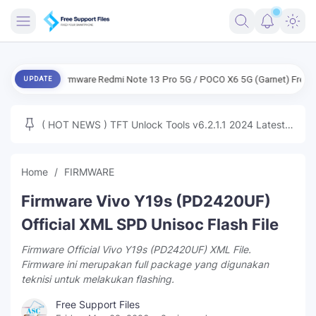
FRIMWARE
G Firmware Redmi Note 13 Pro 5G / POCO X6 5G (Garnet) Free
ENG F
UPDATE
TOOLS
FIRMWARE
( HOT NEWS ) TFT Unlock Tools v6.2.1.1 2024 Latest
MICLOUD
ENG FIRMWARE
Update Tested Free
UNLOCK
Home
FIRMWARE
WINDOWS
Firmware Vivo Y19s (PD2420UF)
NEXT
Official XML SPD Unisoc Flash File
Firmware Official Vivo Y19s (PD2420UF) XML File.
TUTORIAL
Firmware ini merupakan full package yang digunakan
teknisi untuk melakukan flashing.
FFU UFI
Free Support Files