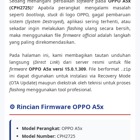
Sedang menangani perbaikan
software
pada
OPPO A5x
(CPH2725)
? Apabila perangkat mengalami masalah
seperti
bootloop
,
stuck
di logo OPPO, gagal pembaruan
sistem (
System Destroyed
), aplikasi sering terhenti, atau
sekadar ingin melakukan
flashing
ulang secara bersih,
maka menggunakan file
firmware official
adalah langkah
yang paling direkomendasikan.
Pada halaman ini, kami membagikan tautan unduhan
langsung (
Direct Link
) dari server resmi untuk file
firmware
OPPO A5x versi 15.0.1.309
. File berformat
.zip
ini dapat digunakan untuk instalasi via Recovery Mode
(OTA Update) maupun diekstrak oleh teknisi untuk proses
flashing
menggunakan tool profesional.
⚙️ Rincian Firmware OPPO A5x
Model Perangkat:
OPPO A5x
Model Number:
CPH2725