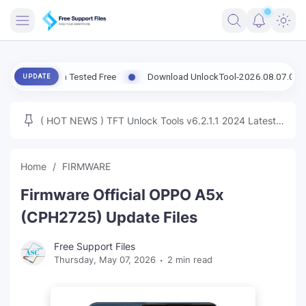
FRIMWARE
ersion Tested Free
Download UnlockTool-2026.08.07.0 Released Up
UPDATE
TOOLS
FIRMWARE
( HOT NEWS ) TFT Unlock Tools v6.2.1.1 2024 Latest
MICLOUD
ENG FIRMWARE
Update Tested Free
UNLOCK
Home
FIRMWARE
WINDOWS
Firmware Official OPPO A5x
NEXT
(CPH2725) Update Files
TUTORIAL
Free Support Files
Thursday, May 07, 2026
2 min read
FFU UFI