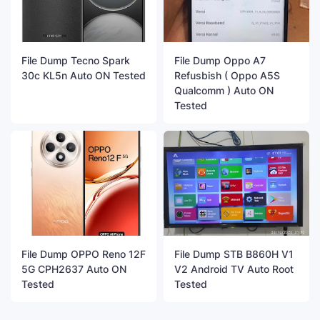
File Dump Tecno Spark
File Dump Oppo A7
30c KL5n Auto ON Tested
Refusbish ( Oppo A5S
Qualcomm ) Auto ON
Tested
File Dump OPPO Reno 12F
File Dump STB B860H V1
5G CPH2637 Auto ON
V2 Android TV Auto Root
Tested
Tested