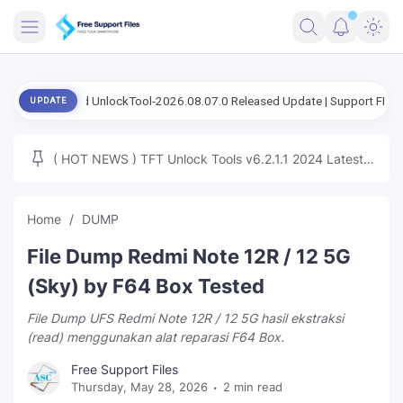
FRIMWARE
load UnlockTool-2026.08.07.0 Released Update | Support FRP Samsung A
UPDATE
TOOLS
FIRMWARE
( HOT NEWS ) TFT Unlock Tools v6.2.1.1 2024 Latest
MICLOUD
ENG FIRMWARE
Update Tested Free
UNLOCK
Home
DUMP
WINDOWS
File Dump Redmi Note 12R / 12 5G
NEXT
(Sky) by F64 Box Tested
File Dump UFS Redmi Note 12R / 12 5G hasil ekstraksi
TUTORIAL
(read) menggunakan alat reparasi F64 Box.
FFU UFI
Free Support Files
Thursday, May 28, 2026
2 min read