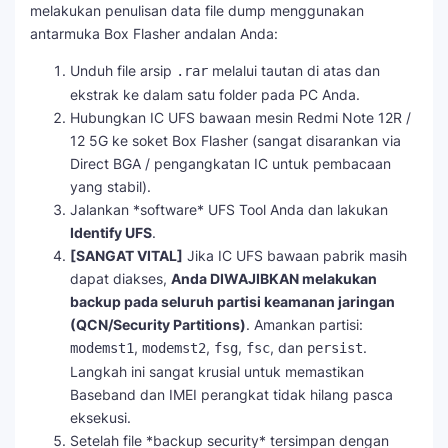
melakukan penulisan data file dump menggunakan
antarmuka Box Flasher andalan Anda:
Unduh file arsip
melalui tautan di atas dan
.rar
ekstrak ke dalam satu folder pada PC Anda.
Hubungkan IC UFS bawaan mesin Redmi Note 12R /
12 5G ke soket Box Flasher (sangat disarankan via
Direct BGA / pengangkatan IC untuk pembacaan
yang stabil).
Jalankan *software* UFS Tool Anda dan lakukan
Identify UFS
.
[SANGAT VITAL]
Jika IC UFS bawaan pabrik masih
dapat diakses,
Anda DIWAJIBKAN melakukan
backup pada seluruh partisi keamanan jaringan
(QCN/Security Partitions)
. Amankan partisi:
,
,
,
, dan
.
modemst1
modemst2
fsg
fsc
persist
Langkah ini sangat krusial untuk memastikan
Baseband dan IMEI perangkat tidak hilang pasca
eksekusi.
Setelah file *backup security* tersimpan dengan