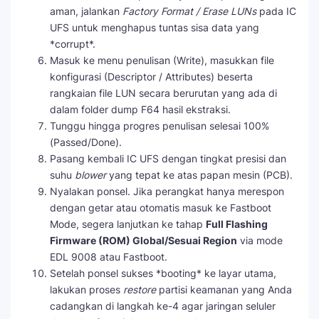
aman, jalankan
Factory Format / Erase LUNs
pada IC
UFS untuk menghapus tuntas sisa data yang
*corrupt*.
Masuk ke menu penulisan (Write), masukkan file
konfigurasi (Descriptor / Attributes) beserta
rangkaian file LUN secara berurutan yang ada di
dalam folder dump F64 hasil ekstraksi.
Tunggu hingga progres penulisan selesai 100%
(Passed/Done).
Pasang kembali IC UFS dengan tingkat presisi dan
suhu
blower
yang tepat ke atas papan mesin (PCB).
Nyalakan ponsel. Jika perangkat hanya merespon
dengan getar atau otomatis masuk ke Fastboot
Mode, segera lanjutkan ke tahap
Full Flashing
Firmware (ROM) Global/Sesuai Region
via mode
EDL 9008 atau Fastboot.
Setelah ponsel sukses *booting* ke layar utama,
lakukan proses
restore
partisi keamanan yang Anda
cadangkan di langkah ke-4 agar jaringan seluler