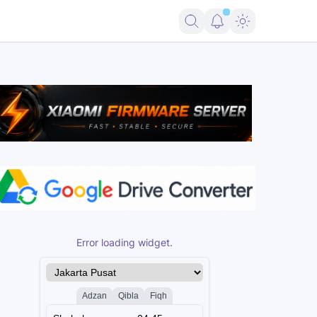
d | Windows Tool
Phoenix Service Tool V10.0.6 | Support Vivo Auth W
Error loading widget.