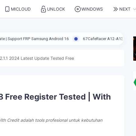
MICLOUD
UNLOCK
WINDOWS
NEXT
 Samsung Android 16
67CafeRacer A12-A13 Latest Update Fix Teste
2.1.1 2024 Latest Update Tested Free
8 Free Register Tested | With
ith Credit adalah tools profesional untuk kebutuhan