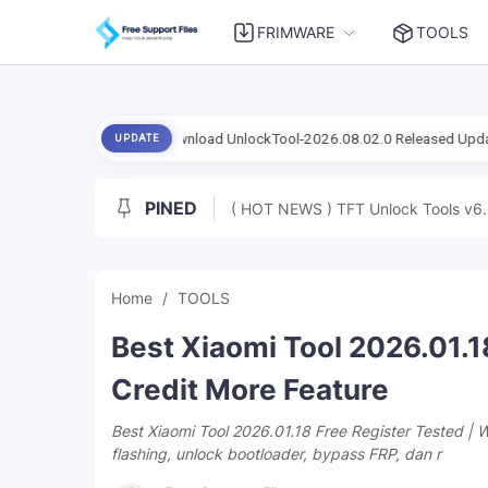
FRIMWARE
TOOLS
Download UnlockTool-2026.08.02.0 Released Update | Support FRP
UPDATE
PINED
( HOT NEWS ) TFT Unlock Tools v6.
Home
TOOLS
Best Xiaomi Tool 2026.01.1
Credit More Feature
Best Xiaomi Tool 2026.01.18 Free Register Tested | W
flashing, unlock bootloader, bypass FRP, dan r