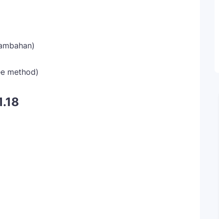
 tambahan)
ee method)
1.18