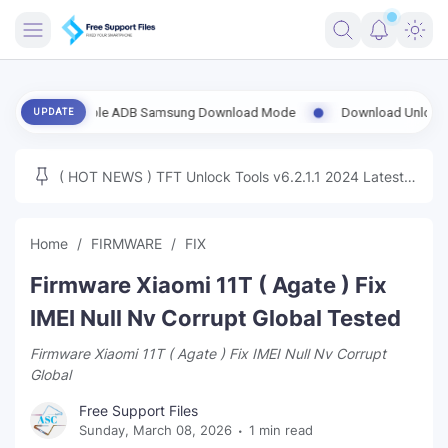
FRIMWARE
t Enable ADB Samsung Download Mode
Download UnlockTool-2026.08
UPDATE
TOOLS
FIRMWARE
( HOT NEWS ) TFT Unlock Tools v6.2.1.1 2024 Latest
MICLOUD
ENG FIRMWARE
Update Tested Free
UNLOCK
Home
FIRMWARE
FIX
WINDOWS
Firmware Xiaomi 11T ( Agate ) Fix
NEXT
IMEI Null Nv Corrupt Global Tested
Firmware Xiaomi 11T ( Agate ) Fix IMEI Null Nv Corrupt
TUTORIAL
Global
FFU UFI
Free Support Files
Sunday, March 08, 2026
1 min read