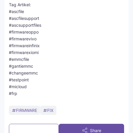
Tag Artikel:
#ascfile
#ascfilesupport
#ascsupportfiles
#firmwareoppo
#firmwarevivo
#firmwareinfinix
#firmwarexiomi
#emmcfile
#gantiemmc
#changeemmc
#testpoint
#micloud
#frp
FIRMWARE
FIX
Post a Comment
Share