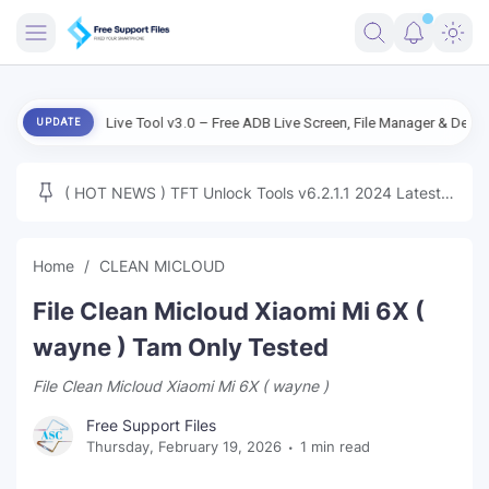
FRIMWARE
droid Live Tool v3.0 – Free ADB Live Screen, File Manager & Device Manage
UPDATE
TOOLS
FIRMWARE
( HOT NEWS ) TFT Unlock Tools v6.2.1.1 2024 Latest
MICLOUD
ENG FIRMWARE
Update Tested Free
UNLOCK
Home
CLEAN MICLOUD
WINDOWS
File Clean Micloud Xiaomi Mi 6X (
NEXT
wayne ) Tam Only Tested
File Clean Micloud Xiaomi Mi 6X ( wayne )
TUTORIAL
Free Support Files
FFU UFI
Thursday, February 19, 2026
1 min read