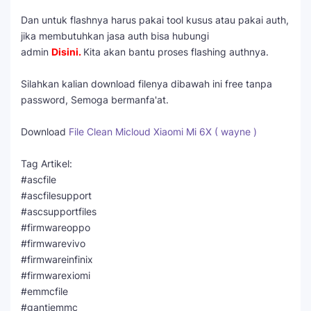
Dan untuk flashnya harus pakai tool kusus atau pakai auth,
jika membutuhkan jasa auth bisa hubungi
admin
Disini
.
Kita akan bantu proses flashing authnya.
Silahkan kalian download filenya dibawah ini free tanpa
password, Semoga bermanfa'at.
Download
File Clean Micloud Xiaomi Mi 6X ( wayne )
Tag Artikel:
#ascfile
#ascfilesupport
#ascsupportfiles
#firmwareoppo
#firmwarevivo
#firmwareinfinix
#firmwarexiomi
#emmcfile
#gantiemmc