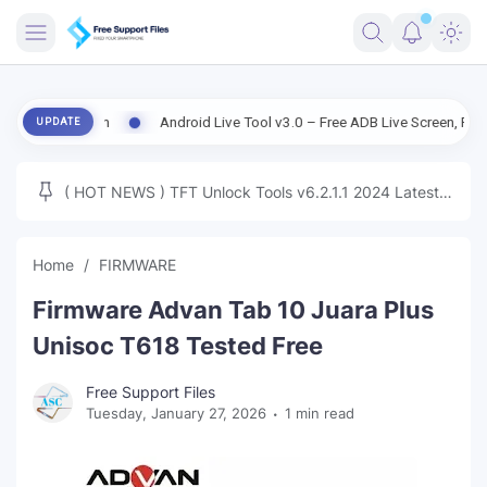
FRIMWARE
Version
Android Live Tool v3.0 – Free ADB Live Screen, File Manager
UPDATE
TOOLS
FIRMWARE
( HOT NEWS ) TFT Unlock Tools v6.2.1.1 2024 Latest
MICLOUD
ENG FIRMWARE
Update Tested Free
UNLOCK
Home
FIRMWARE
WINDOWS
Firmware Advan Tab 10 Juara Plus
NEXT
Unisoc T618 Tested Free
TUTORIAL
Free Support Files
Tuesday, January 27, 2026
1 min read
FFU UFI