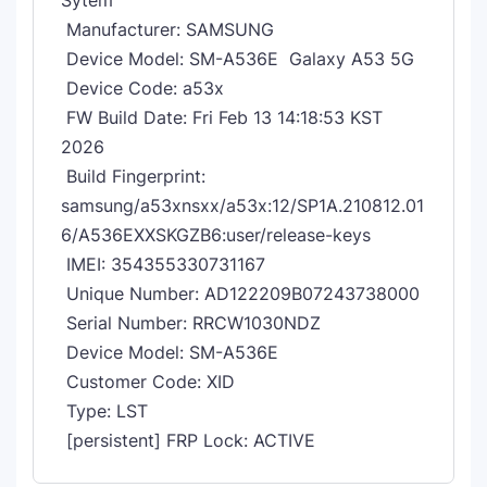
Sytem
Manufacturer: SAMSUNG
Device Model: SM-A536E Galaxy A53 5G
Device Code: a53x
FW Build Date: Fri Feb 13 14:18:53 KST
2026
Build Fingerprint:
samsung/a53xnsxx/a53x:12/SP1A.210812.01
6/A536EXXSKGZB6:user/release-keys
IMEI: 354355330731167
Unique Number: AD122209B07243738000
Serial Number: RRCW1030NDZ
Device Model: SM-A536E
Customer Code: XID
Type: LST
[persistent] FRP Lock: ACTIVE