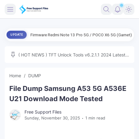
FRIMWARE
ENG Firmware Redmi Note 13 Pro 5G / POCO X6 5G (Garnet) Free
E
UPDATE
TOOLS
FIRMWARE
( HOT NEWS ) TFT Unlock Tools v6.2.1.1 2024 Latest
MICLOUD
ENG FIRMWARE
Update Tested Free
UNLOCK
Home
DUMP
WINDOWS
File Dump Samsung A53 5G A536E
NEXT
U21 Download Mode Tested
TUTORIAL
Free Support Files
Sunday, November 30, 2025
1 min read
FFU UFI