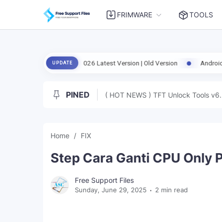
FRIMWARE
TOOLS
64 V1.08.07.2026 Latest Version | Old Version
Android Live Tool v3.0
UPDATE
PINED
( HOT NEWS ) TFT Unlock Tools v6.
Home
FIX
Step Cara Ganti CPU Only P
Free Support Files
Sunday, June 29, 2025
2 min read