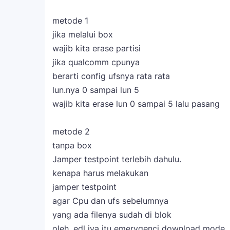
metode 1
jika melalui box
wajib kita erase partisi
jika qualcomm cpunya
berarti config ufsnya rata rata
lun.nya 0 sampai lun 5
wajib kita erase lun 0 sampai 5 lalu pasang
metode 2
tanpa box
Jamper testpoint terlebih dahulu.
kenapa harus melakukan
jamper testpoint
agar Cpu dan ufs sebelumnya
yang ada filenya sudah di blok
oleh. edl iya itu emerygenci download mode