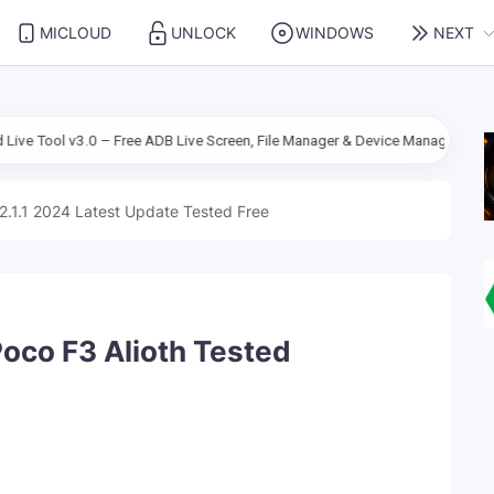
MICLOUD
UNLOCK
WINDOWS
NEXT
 – Free ADB Live Screen, File Manager & Device Management
File Redm
2.1.1 2024 Latest Update Tested Free
oco F3 Alioth Tested