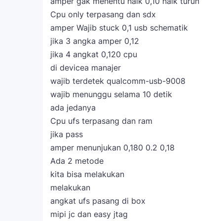
amper gak menentu naik 0,10 naik turun
Cpu only terpasang dan sdx
amper Wajib stuck 0,1 usb schematik
jika 3 angka amper 0,12
jika 4 angkat 0,120 cpu
di devicea manajer
wajib terdetek qualcomm-usb-9008
wajib menunggu selama 10 detik
ada jedanya
Cpu ufs terpasang dan ram
jika pass
amper menunjukan 0,180 0.2 0,18
Ada 2 metode
kita bisa melakukan
melakukan
angkat ufs pasang di box
mipi jc dan easy jtag