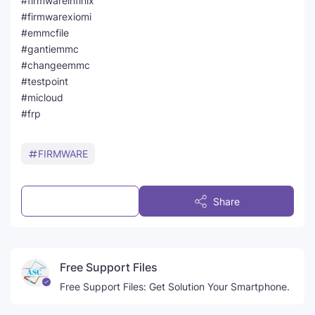
#firmwareinfinix
#firmwarexiomi
#emmcfile
#gantiemmc
#changeemmc
#testpoint
#micloud
#frp
FIRMWARE
Post a Comment
Share
Free Support Files
Free Support Files: Get Solution Your Smartphone.