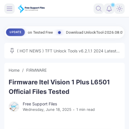
FRIMWARE
t Version Tested Free
Download UnlockTool-2026.08.07.0 Released
UPDATE
TOOLS
FIRMWARE
( HOT NEWS ) TFT Unlock Tools v6.2.1.1 2024 Latest
MICLOUD
ENG FIRMWARE
Update Tested Free
UNLOCK
Home
FIRMWARE
WINDOWS
Firmware Itel Vision 1 Plus L6501
NEXT
Official Files Tested
TUTORIAL
Free Support Files
Wednesday, June 18, 2025
1 min read
FFU UFI