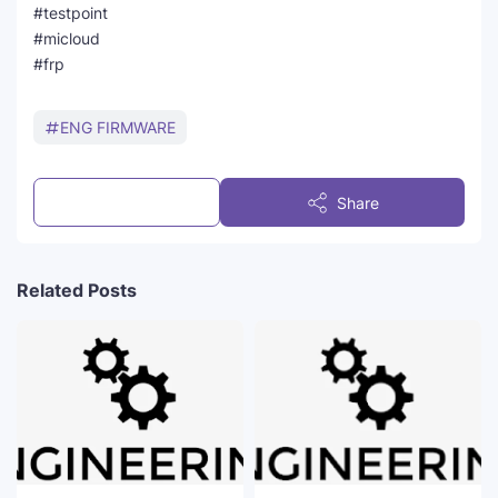
#testpoint
#micloud
#frp
ENG FIRMWARE
Post a Comment
Share
Related Posts