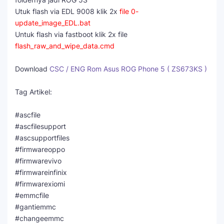
Utuk flash via EDL 9008 klik 2x
file 0-
update_image_EDL.bat
Untuk flash via fastboot klik 2x file
flash_raw_and_wipe_data.cmd
Download
CSC / ENG Rom Asus ROG Phone 5 ( ZS673KS )
Tag Artikel:
#ascfile
#ascfilesupport
#ascsupportfiles
#firmwareoppo
#firmwarevivo
#firmwareinfinix
#firmwarexiomi
#emmcfile
#gantiemmc
#changeemmc