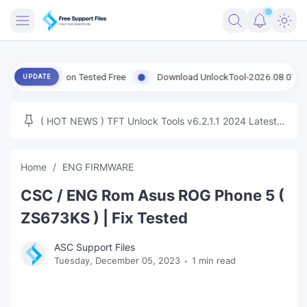
FRIMWARE
st Version Tested Free
Download UnlockTool-2026.08.07.0 Releas
UPDATE
TOOLS
FIRMWARE
( HOT NEWS ) TFT Unlock Tools v6.2.1.1 2024 Latest
MICLOUD
ENG FIRMWARE
Update Tested Free
UNLOCK
Home
ENG FIRMWARE
WINDOWS
CSC / ENG Rom Asus ROG Phone 5 (
NEXT
ZS673KS ) | Fix Tested
TUTORIAL
ASC Support Files
Tuesday, December 05, 2023
1 min read
FFU UFI