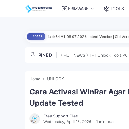
FRIMWARE
TOOLS
Setup Flash Flash64 V1.08.07.2026 Latest Version | Old Version
Andro
UPDATE
PINED
( HOT NEWS ) TFT Unlock Tools v6.
Home
UNLOCK
Cara Activasi WinRar Agar 
Update Tested
Free Support Files
Wednesday, April 15, 2026
1 min read