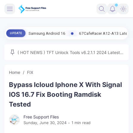
FRIMWARE
 FRP Samsung Android 16
67CafeRacer A12-A13 Latest Update Fix T
UPDATE
TOOLS
FIRMWARE
( HOT NEWS ) TFT Unlock Tools v6.2.1.1 2024 Latest
MICLOUD
ENG FIRMWARE
Update Tested Free
UNLOCK
Home
FIX
WINDOWS
Bypass Icloud Iphone X With Signal
NEXT
IOS 16.7 Fix Booting Ramdisk
Tested
TUTORIAL
Free Support Files
FFU UFI
Sunday, June 30, 2024
1 min read