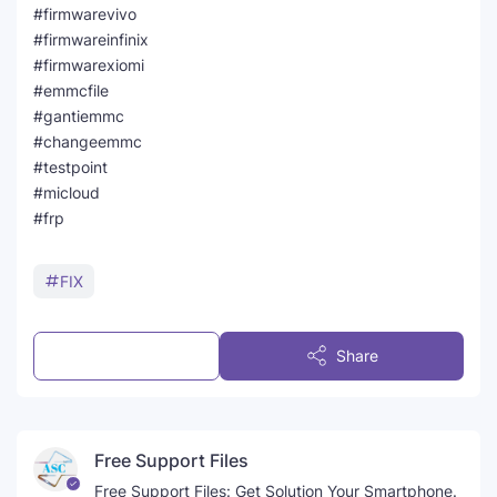
#firmwarevivo
#firmwareinfinix
#firmwarexiomi
#emmcfile
#gantiemmc
#changeemmc
#testpoint
#micloud
#frp
FIX
Post a Comment
Share
Free Support Files
Free Support Files: Get Solution Your Smartphone.