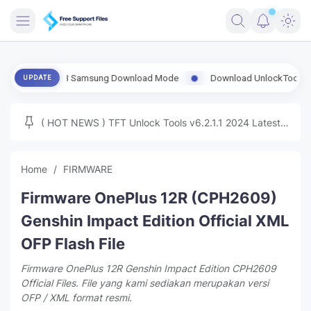
FRIMWARE
e ADB Samsung Download Mode
Download UnlockTool-2026.08.02.0 R
UPDATE
TOOLS
FIRMWARE
( HOT NEWS ) TFT Unlock Tools v6.2.1.1 2024 Latest
MICLOUD
ENG FIRMWARE
Update Tested Free
UNLOCK
Home
FIRMWARE
WINDOWS
Firmware OnePlus 12R (CPH2609)
NEXT
Genshin Impact Edition Official XML
OFP Flash File
TUTORIAL
Firmware OnePlus 12R Genshin Impact Edition CPH2609
FFU UFI
Official Files. File yang kami sediakan merupakan versi
OFP / XML format resmi.