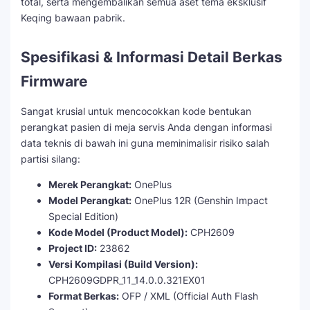
total, serta mengembalikan semua aset tema eksklusif
Keqing bawaan pabrik.
Spesifikasi & Informasi Detail Berkas
Firmware
Sangat krusial untuk mencocokkan kode bentukan
perangkat pasien di meja servis Anda dengan informasi
data teknis di bawah ini guna meminimalisir risiko salah
partisi silang:
Merek Perangkat:
OnePlus
Model Perangkat:
OnePlus 12R (Genshin Impact
Special Edition)
Kode Model (Product Model):
CPH2609
Project ID:
23862
Versi Kompilasi (Build Version):
CPH2609GDPR_11_14.0.0.321EX01
Format Berkas:
OFP / XML (Official Auth Flash