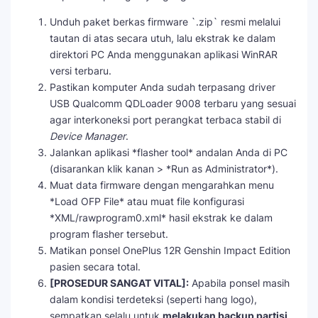
Unduh paket berkas firmware `.zip` resmi melalui
tautan di atas secara utuh, lalu ekstrak ke dalam
direktori PC Anda menggunakan aplikasi WinRAR
versi terbaru.
Pastikan komputer Anda sudah terpasang driver
USB Qualcomm QDLoader 9008 terbaru yang sesuai
agar interkoneksi port perangkat terbaca stabil di
Device Manager
.
Jalankan aplikasi *flasher tool* andalan Anda di PC
(disarankan klik kanan > *Run as Administrator*).
Muat data firmware dengan mengarahkan menu
*Load OFP File* atau muat file konfigurasi
*XML/rawprogram0.xml* hasil ekstrak ke dalam
program flasher tersebut.
Matikan ponsel OnePlus 12R Genshin Impact Edition
pasien secara total.
[PROSEDUR SANGAT VITAL]:
Apabila ponsel masih
dalam kondisi terdeteksi (seperti hang logo),
sempatkan selalu untuk
melakukan backup partisi