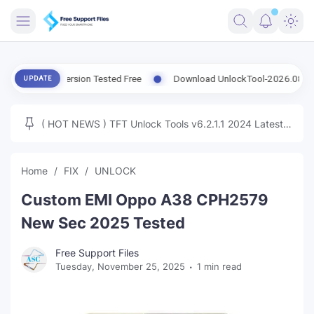
FRIMWARE
est Version Tested Free
Download UnlockTool-2026.08.07.0 Releas
UPDATE
TOOLS
FIRMWARE
( HOT NEWS ) TFT Unlock Tools v6.2.1.1 2024 Latest
MICLOUD
ENG FIRMWARE
Update Tested Free
UNLOCK
Home
FIX
UNLOCK
WINDOWS
Custom EMI Oppo A38 CPH2579
NEXT
New Sec 2025 Tested
TUTORIAL
Free Support Files
Tuesday, November 25, 2025
1 min read
FFU UFI